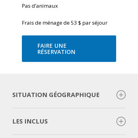
Pas d’animaux
Frais de ménage de 53 $ par séjour
FAIRE UNE
RÉSERVATION
SITUATION GÉOGRAPHIQUE
A proximité de tous les attraits touristiques,
LES INCLUS
Mont-Orford, Lac Memphrémagog, centre-
ville, terrain de golf, ski, parc de la Sepaq,