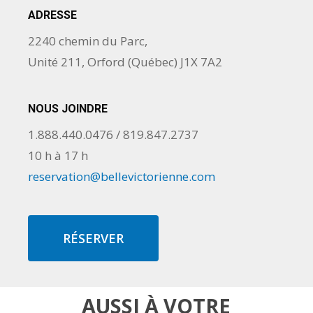
Notre équipe de ménage n’est pas
ADRESSE
responsable de faire votre vaisselle, ainsi que
2240 chemin du Parc,
de sortir vos sacs à déchets, des frais de 25$
Unité 211, Orford (Québec) J1X 7A2
vous seront facturés si nous devons faire cette
tâche à votre départ si cela n’a pas été
NOUS JOINDRE
respecté.
1.888.440.0476 / 819.847.2737
Fermer les lumières
10 h à 17 h
reservation@bellevictorienne.com
Bien fermer la porte
RÉSERVER
AUSSI À VOTRE